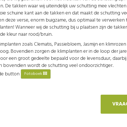
 takken waar wij uiteindelijk uw schutting mee vlechten lat
e schuine kant aan de takken en dat maakt de schutting veel
een deze verse, enorm buigzame, dus optimaal te verwerken 
anten! Wanneer wij de schutting bij u plaatsen zijn de takken
e kleur naar rood/bruin.
implanten zoals Clematis, Passiebloem, Jasmijn en klimrozen 
 het oog. Bovendien zorgen de klimplanten er in de loop der j
voor een groot gedeelte bepaald voor de levensduur, daarbi
en bovendien wordt de schutting veel ondoorzichtiger.
p de button
Fotoboek
VRAAG