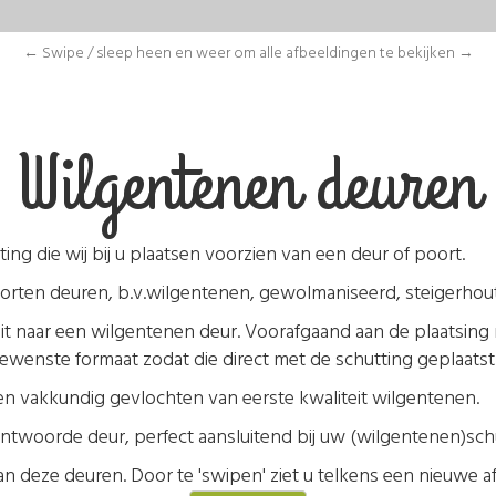
← Swipe / sleep heen en weer om alle afbeeldingen te bekijken →
Wilgentenen deuren
g die wij bij u plaatsen voorzien van een deur of poort.
soorten deuren, b.v.wilgentenen, gewolmaniseerd, steigerhout
it naar een wilgentenen deur. Voorafgaand aan de plaatsing
ewenste formaat zodat die direct met de schutting geplaats
n vakkundig gevlochten van eerste kwaliteit wilgentenen.
twoorde deur, perfect aansluitend bij uw (wilgentenen)schu
n deze deuren. Door te 'swipen' ziet u telkens een nieuwe a