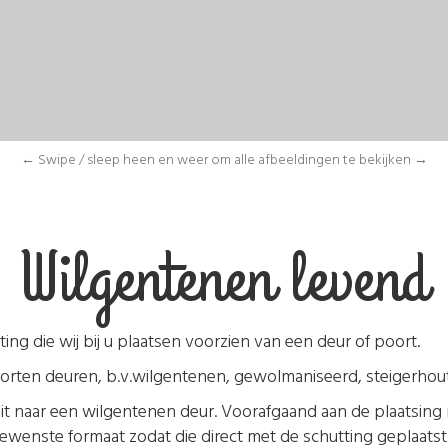
← Swipe / sleep heen en weer om alle afbeeldingen te bekijken →
Wilgentenen levend
g die wij bij u plaatsen voorzien van een deur of poort.
soorten deuren, b.v.wilgentenen, gewolmaniseerd, steigerhout
it naar een wilgentenen deur. Voorafgaand aan de plaatsing
ewenste formaat zodat die direct met de schutting geplaats