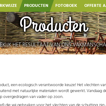
RKWIJZE
PRODUCTEN
FOTOBOEK
OFFERTE 
Producten
EKIJK HET RESULTAAT VAN ONS VAKMANSCH
roduct, een ecologisch verantwoorde keuze! Het vlechten va
uitend met natuurlijke materialen wordt gewerkt. Vandaag de 
ep overgedragen van vader op zoon.
 die wij gebruiken voor het vlechten van de schutting zijn 