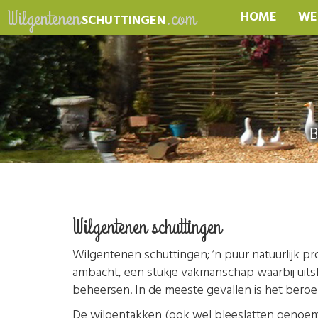
Wilgentenen
.com
HOME
WE
SCHUTTINGEN
B
Wilgentenen schuttingen
Wilgentenen schuttingen; ’n puur natuurlijk p
ambacht, een stukje vakmanschap waarbij uitsl
beheersen. In de meeste gevallen is het bero
De wilgentakken (ook wel bleeslatten genoemd)