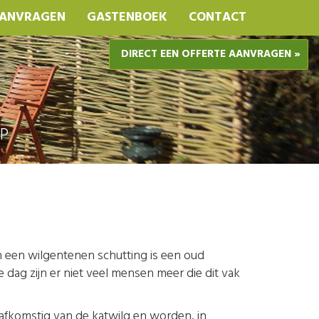
AANVRAGEN
GASTENBOEK
CONTACT
DIRECT EEN OFFERTE AANVRAGEN »
AP
n een wilgentenen schutting is een oud
dag zijn er niet veel mensen meer die dit vak
afkomstig van de katwilg en worden, in